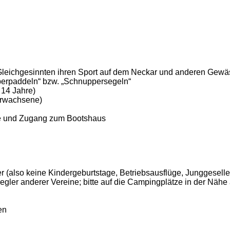
 Gleichgesinnten ihren Sport auf dem Neckar und anderen Gew
pperpaddeln“ bzw. „Schnuppersegeln“
 14 Jahre)
Erwachsene)
ote und Zugang zum Bootshaus
 (also keine Kindergeburtstage, Betriebsausflüge, Junggesell
gler anderer Vereine; bitte auf die Campingplätze in der Näh
en