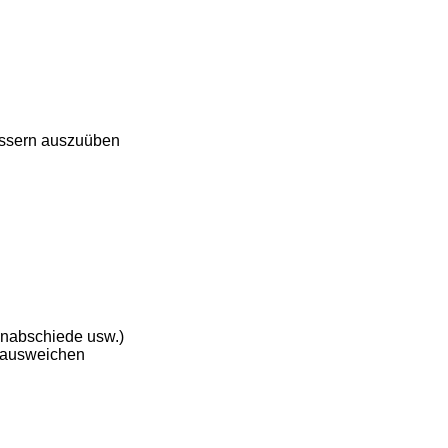
ässern auszuüben
enabschiede usw.)
e ausweichen