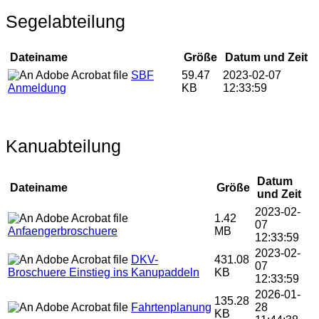
Segelabteilung
Dateiname
Größe
Datum und Zeit
SBF
59.47
2023-02-07
Anmeldung
KB
12:33:59
Kanuabteilung
Datum
Dateiname
Größe
und Zeit
2023-02-
1.42
07
Anfaengerbroschuere
MB
12:33:59
2023-02-
DKV-
431.08
07
Broschuere Einstieg ins Kanupaddeln
KB
12:33:59
2026-01-
135.28
Fahrtenplanung
28
KB