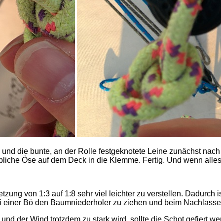
hen und die bunte, an der Rolle festgeknotete Leine zunächst na
liche Öse auf dem Deck in die Klemme. Fertig. Und wenn alles ri
tzung von 1:3 auf 1:8 sehr viel leichter zu verstellen. Dadurch
bei einer Bö den Baumniederholer zu ziehen und beim Nachlasse
t und der Wind trotzdem zu stark wird, sollte die Schot gefiert